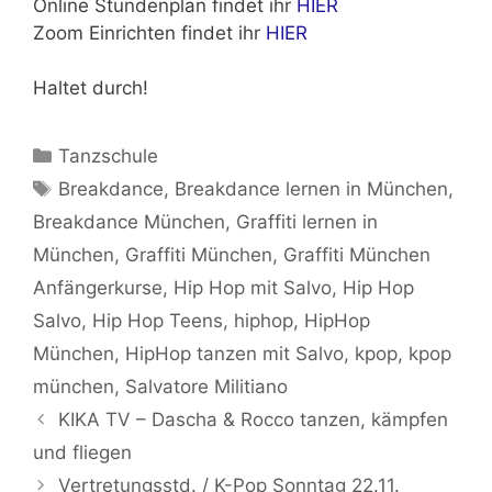
Online Stundenplan findet ihr
HIER
Zoom Einrichten findet ihr
HIER
Haltet durch!
Kategorien
Tanzschule
Schlagwörter
Breakdance
,
Breakdance lernen in München
,
Breakdance München
,
Graffiti lernen in
München
,
Graffiti München
,
Graffiti München
Anfängerkurse
,
Hip Hop mit Salvo
,
Hip Hop
Salvo
,
Hip Hop Teens
,
hiphop
,
HipHop
München
,
HipHop tanzen mit Salvo
,
kpop
,
kpop
münchen
,
Salvatore Militiano
KIKA TV – Dascha & Rocco tanzen, kämpfen
und fliegen
Vertretungsstd. / K-Pop Sonntag 22.11.