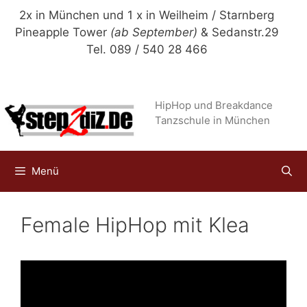
Zum
2x in München und 1 x in Weilheim / Starnberg
Inhalt
Pineapple Tower
(ab September)
& Sedanstr.29
springen
Tel. 089 / 540 28 466
HipHop und Breakdance
Tanzschule in München
Menü
Female HipHop mit Klea