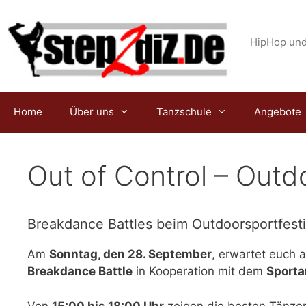
Zum
Inhalt
springen
HipHop und
Home
Über uns
Tanzschule
Angebote
Out of Control – Outd
Breakdance Battles beim Outdoorsportfesti
Am
Sonntag, den 28. September
, erwartet euch 
Breakdance Battle
in Kooperation mit dem
Sport
Von
15:00 bis 18:00 Uhr
zeigen die besten Tänzer