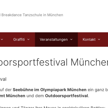
 Breakdance Tanzschule in München
Graffiti
Veranstaltungen
Kontakt
oorsportfestival Münche
val
auf der
Seebühne im Olympiapark München
ein ganz b
amt München
und dem
Outdoorsportfestival
.
innen und Tänzer ihre Moves in spektakulären Battles: