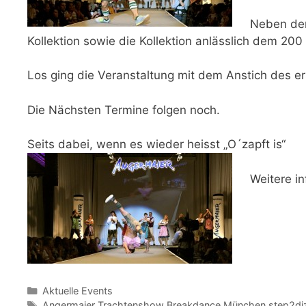
Neben der
Kollektion sowie die Kollektion anlässlich dem 20
Los ging die Veranstaltung mit dem Anstich des e
Die Nächsten Termine folgen noch.
Seits dabei, wenn es wieder heisst „O´zapft is“
Weitere i
Kategorien
Aktuelle Events
Schlagwörter
Angermaier Trachtenshow Breakdance München step2di