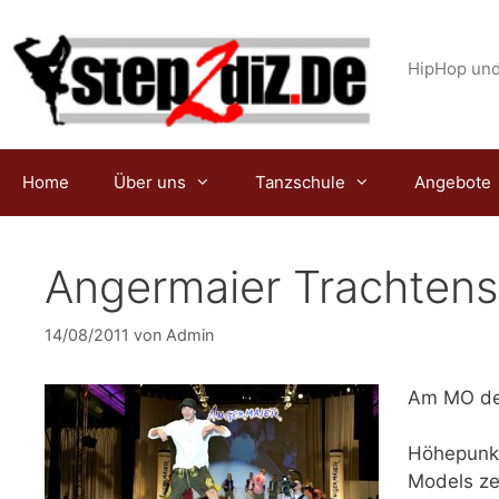
Zum
Inhalt
springen
HipHop und
Home
Über uns
Tanzschule
Angebote
Angermaier Trachten
14/08/2011
von
Admin
Am MO den
Höhepunkt
Models ze