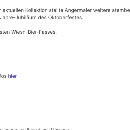
 aktuellen Kollektion stellte Angermaier weitere atemb
0 Jahre-Jubiläum des Oktoberfestes.
rsten Wiesn-Bier-Fasses.
nfos
hier
z Lederhosen Breakdance München