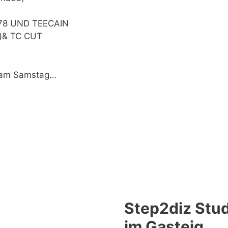
EH78 UND TEECAIN
n)& TC CUT
s am Samstag…
Step2diz Stud
im Gasteig