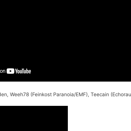
den,
Weeh78 (Feinkost Paranoia/EMF), Teecain (Echora