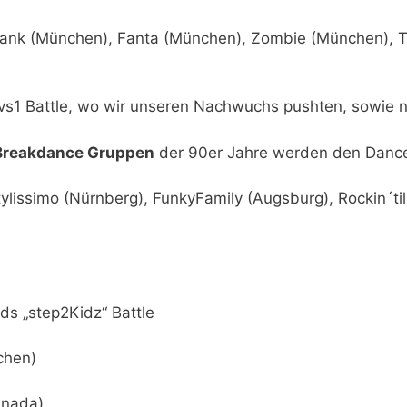
ank (München), Fanta (München), Zombie (München), T
vs1 Battle, wo wir unseren Nachwuchs pushten, sowie n
Breakdance Gruppen
der 90er Jahre werden den DanceF
ylissimo (Nürnberg), FunkyFamily (Augsburg), Rockin´til
ds „step2Kidz“ Battle
chen)
anada)