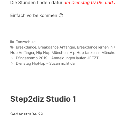
Die Stunden finden dafür
am Dienstag 07.05. und 
Einfach vorbeikommen 🙂
Kategorien
Tanzschule
Schlagwörter
Breakdance
,
Breakdance Anfänger
,
Breakdance lernen in
Hop Anfänger
,
Hip Hop München
,
Hip Hop tanzen in Münch
Pfingstcamp 2019 – Anmeldungen laufen JETZT!
Dienstag HipHop – Suzan nicht da
Step2diz Studio 1
Sedanstraße 29