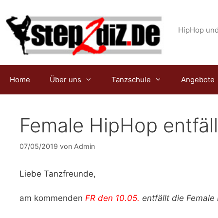
Zum
Inhalt
springen
HipHop und
Home
Über uns
Tanzschule
Angebote
Female HipHop entfäll
07/05/2019
von
Admin
Liebe Tanzfreunde,
am kommenden
FR den 10.05.
entfällt die Femal