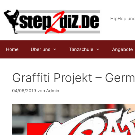
Zum
Inhalt
springen
HipHop und
Home
Über uns
Tanzschule
Angebote
Graffiti Projekt – Ger
04/06/2019
von
Admin