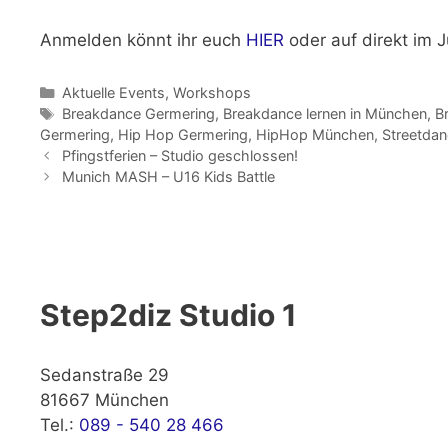
Anmelden könnt ihr euch
HIER
oder auf direkt im 
Kategorien
Aktuelle Events
,
Workshops
Schlagwörter
Breakdance Germering
,
Breakdance lernen in München
,
B
Germering
,
Hip Hop Germering
,
HipHop München
,
Streetda
Pfingstferien – Studio geschlossen!
Munich MASH – U16 Kids Battle
Step2diz Studio 1
Sedanstraße 29
81667 München
Tel.:
089 - 540 28 466