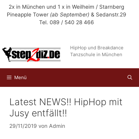
Zum
2x in München und 1 x in Weilheim / Starnberg
Inhalt
Pineapple Tower
(ab September)
& Sedanstr.29
springen
Tel. 089 / 540 28 466
HipHop und Breakdance
Tanzschule in München
Menü
Latest NEWS!! HipHop mit
Jusy entfällt!!
29/11/2019
von
Admin