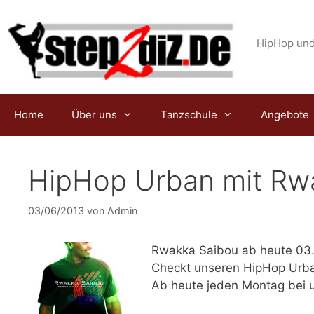
Zum
Inhalt
springen
HipHop und
Home
Über uns
Tanzschule
Angebote
HipHop Urban mit Rw
03/06/2013
von
Admin
Rwakka Saibou ab heute
03.
Checkt unseren HipHop Urb
Ab heute jeden Montag bei 