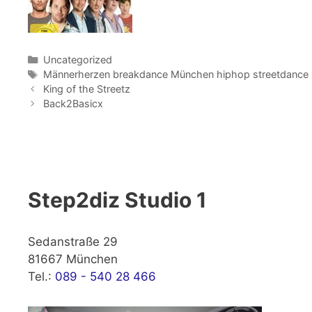
Kategorien
Uncategorized
Schlagwörter
Männerherzen breakdance München hiphop streetdance
King of the Streetz
Back2Basicx
Step2diz Studio 1
Sedanstraße 29
81667 München
Tel.:
089 - 540 28 466