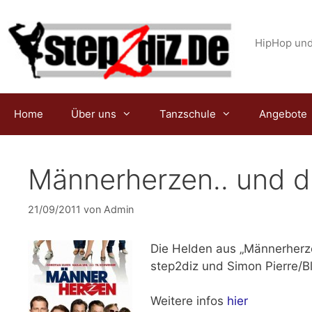
Zum
Inhalt
springen
HipHop und
Home
Über uns
Tanzschule
Angebote
Männerherzen.. und d
21/09/2011
von
Admin
Die Helden aus „Männerherze
step2diz und Simon Pierre/
Weitere infos
hier