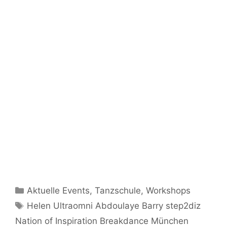
Kategorien
Aktuelle Events
,
Tanzschule
,
Workshops
Schlagwörter
Helen Ultraomni Abdoulaye Barry step2diz
Nation of Inspiration Breakdance München