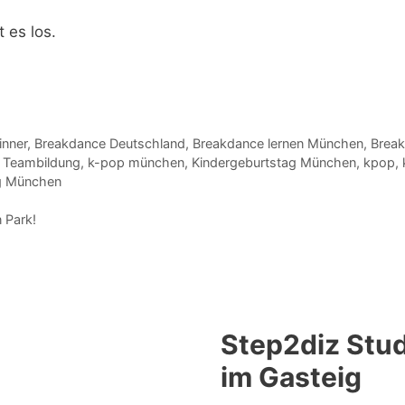
 es los.
inner
,
Breakdance Deutschland
,
Breakdance lernen München
,
Brea
ti Teambildung
,
k-pop münchen
,
Kindergeburtstag München
,
kpop
,
g München
 Park!
Step2diz Stud
im Gasteig