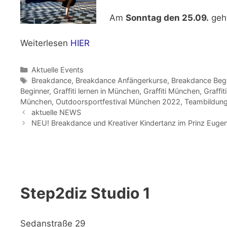
Am
Sonntag den 25.09.
geht
Weiterlesen
HIER
Kategorien
Aktuelle Events
Schlagwörter
Breakdance
,
Breakdance Anfängerkurse
,
Breakdance Beg
Beginner
,
Graffiti lernen in München
,
Graffiti München
,
Graffi
München
,
Outdoorsportfestival München 2022
,
Teambildun
aktuelle NEWS
NEU! Breakdance und Kreativer Kindertanz im Prinz Eugen
Step2diz Studio 1
Sedanstraße 29