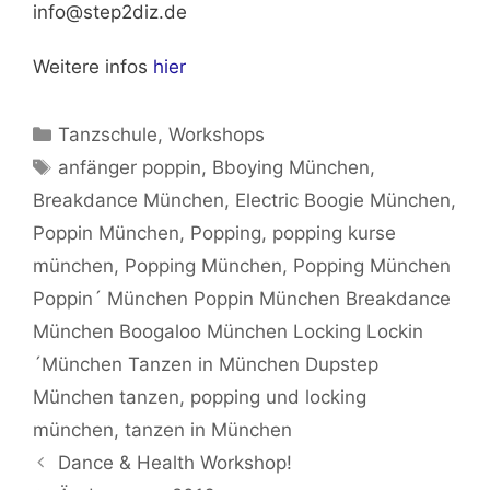
info@step2diz.de
Weitere infos
hier
Kategorien
Tanzschule
,
Workshops
Schlagwörter
anfänger poppin
,
Bboying München
,
Breakdance München
,
Electric Boogie München
,
Poppin München
,
Popping
,
popping kurse
münchen
,
Popping München
,
Popping München
Poppin´ München Poppin München Breakdance
München Boogaloo München Locking Lockin
´München Tanzen in München Dupstep
München tanzen
,
popping und locking
münchen
,
tanzen in München
Dance & Health Workshop!