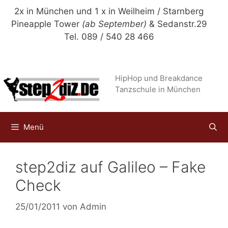
Zum
2x in München und 1 x in Weilheim / Starnberg
Inhalt
Pineapple Tower
(ab September)
& Sedanstr.29
springen
Tel. 089 / 540 28 466
HipHop und Breakdance
Tanzschule in München
Menü
step2diz auf Galileo – Fake
Check
25/01/2011
von
Admin