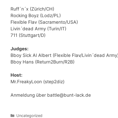
Ruff´n´x (Zürich/CH)
Rocking Boyz (Lodz/PL)
Flexible Flav (Sacramento/USA)
Livin´dead Army (Turin/IT)
711 (Stuttgart/D)
Judges:
Bboy Sick Al Albert (Flexible Flav/Livin´dead Army
Bboy Hans (Return2Burn/R2B)
Host:
Mr.FreakyLoon (step2diz)
Anmeldung über battle@bunt-lack.de
Kategorien
Uncategorized