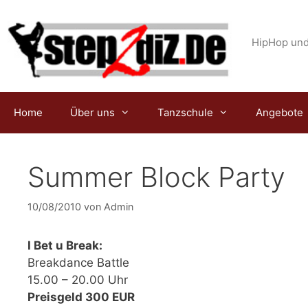
Zum
Inhalt
springen
HipHop und
Home
Über uns
Tanzschule
Angebote
Summer Block Party
10/08/2010
von
Admin
I Bet u Break:
Breakdance Battle
15.00 – 20.00 Uhr
Preisgeld 300 EUR