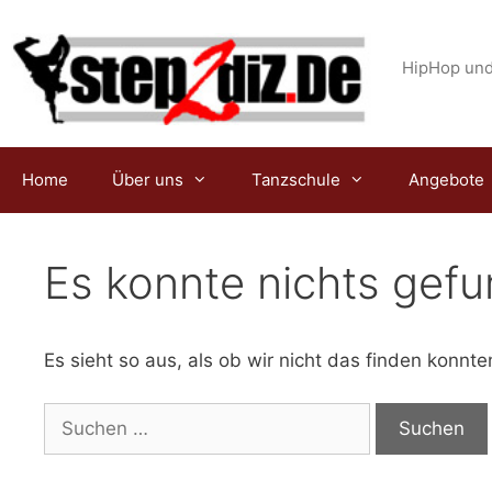
Zum
Inhalt
springen
HipHop und
Home
Über uns
Tanzschule
Angebote
Es konnte nichts gef
Es sieht so aus, als ob wir nicht das finden konnt
Suche
nach: