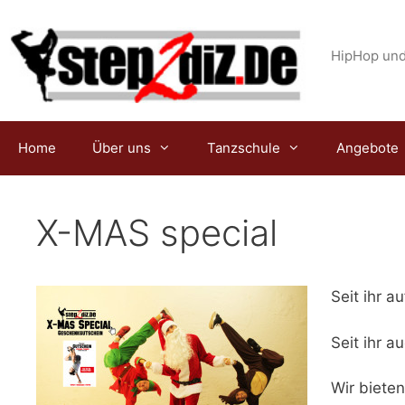
Zum
Inhalt
springen
HipHop und
Home
Über uns
Tanzschule
Angebote
X-MAS special
Seit ihr 
Seit ihr 
Wir bieten