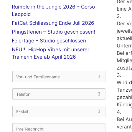
Der Ve
Rumble in the Jungle 2026 – Corso
Eine A
Leopold
2.
FatCat Schliessung Ende Juli 2026
Der Ve
jeweil
Pfingstferien – Studio geschlossen!
aktuel
Feiertage – Studio geschlossen
Unterr
NEU!! HipHop Vibes mit unserer
Bei er
Trainerin Eve ab April 2026
Mitgli
Zusät
3.
Wird d
Tanzsc
gezahl
Kündig
4.
Bei Au
verant