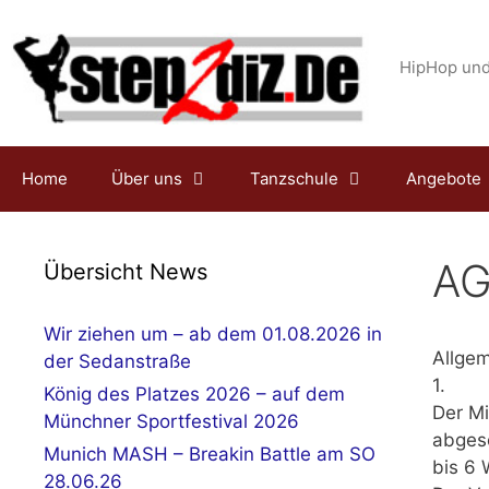
Zum
Inhalt
springen
HipHop und
Home
Über uns
Tanzschule
Angebote
AG
Übersicht News
Wir ziehen um – ab dem 01.08.2026 in
Allge
der Sedanstraße
1.
König des Platzes 2026 – auf dem
Der Mi
Münchner Sportfestival 2026
abgesc
Munich MASH – Breakin Battle am SO
bis 6 
28.06.26