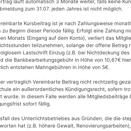
rtrag läuft automatisch 3 Monate weiter, falls keine Kün
bmeldung zum 31.07. jeden Jahres ist nicht möglich.
reinbarte Kursbeitrag ist je nach Zahlungsweise monatl
s zu Beginn dieser Periode fällig. Erfolgt eine Zahlung n
len Monats (Eingang auf dem Konto), verliert das Mitgl
ichtsstunden teilzunehmen, solange der offene Betrag ni
folglosem Lastschrift Einzug (z.B. bei Nichtdeckung des
ed die Bankbearbeitungsgebühr in Höhe von 10,67€ hier
zlich entstehen Mahngebühren in Höhe von 5€.
er vertraglich Vereinbarte Beitrag nicht rechtzeitig geza
hule ein außerordentliches Kündigungsrecht, sofern tr
t wurde. In diesem Falle werden alle Mitgliedsbeiträge
ungsfrist sofort fällig.
sfall des Unterrichtsbetriebes aus Gründen, die die ste
worten hat (z.B. höhere Gewalt, Renovierungsarbeiten)