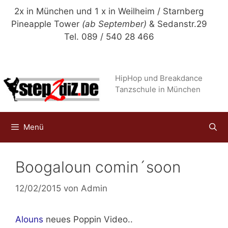
Zum
2x in München und 1 x in Weilheim / Starnberg
Inhalt
Pineapple Tower
(ab September)
& Sedanstr.29
springen
Tel. 089 / 540 28 466
HipHop und Breakdance
Tanzschule in München
Menü
Boogaloun comin´soon
12/02/2015
von
Admin
Alouns
neues Poppin Video..