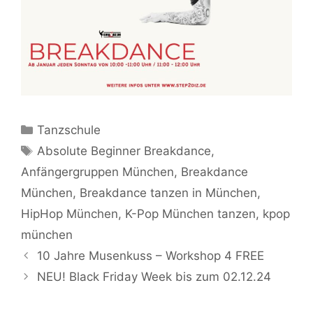
Kategorien
Tanzschule
Schlagwörter
Absolute Beginner Breakdance
,
Anfängergruppen München
,
Breakdance
München
,
Breakdance tanzen in München
,
HipHop München
,
K-Pop München tanzen
,
kpop
münchen
10 Jahre Musenkuss – Workshop 4 FREE
NEU! Black Friday Week bis zum 02.12.24