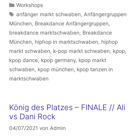
Kategorien
Workshops
Schlagwörter
anfänger markt schwaben
,
Anfängergruppen
München
,
Breakdance Anfängergruppen
,
breakdance marktschwaben
,
Breakdance
München
,
hiphop in marktschwaben
,
hiphop
markt schwaben
,
k-pop markt schwaben
,
kpop
,
kpop dance
,
kpop germany
,
kpop markt
schwaben
,
kpop münchen
,
kpop tanzen in
marktschwaben
König des Platzes – FINALE // Ali
vs Dani Rock
04/07/2021
von
Admin