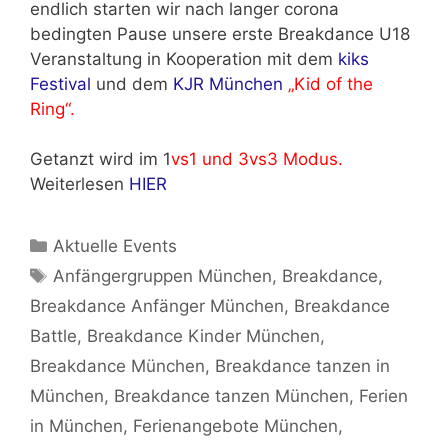
endlich starten wir nach langer corona
bedingten Pause unsere erste Breakdance U18
Veranstaltung in Kooperation mit dem
kiks
Festival
und dem
KJR München
„Kid of the
Ring“.
Getanzt wird im 1
vs1 und 3vs3 Modus.
Weiterlesen
HIER
Kategorien
Aktuelle Events
Schlagwörter
Anfängergruppen München
,
Breakdance
,
Breakdance Anfänger München
,
Breakdance
Battle
,
Breakdance Kinder München
,
Breakdance München
,
Breakdance tanzen in
München
,
Breakdance tanzen München
,
Ferien
in München
,
Ferienangebote München
,