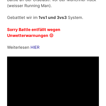
(weisser Running Man).
Gebattlet wir im
1vs1 und 3vs3
System.
Sorry Battle entfällt wegen
Unwetterwarnungen 😖
Weiterlesen
HIER