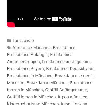
Kategorien
Tanzschule
Schlagwörter
Afrodance München
,
Breakdance
,
Breakdance Anfänger
,
Breakdance
Anfängergruppen
,
breakdance anfängerkurs
,
Breakdance Bayern
,
Breakdance Deutschland
,
Breakdance in München
,
Breakdance lernen in
München
,
Breakdance München
,
Breakdance
tanzen in München
,
Graffiti Anfängerkurse
,
Graffiti lernen in München
,
k-pop münchen
,
Kindergeburtstag München
,
kpop
,
Locking