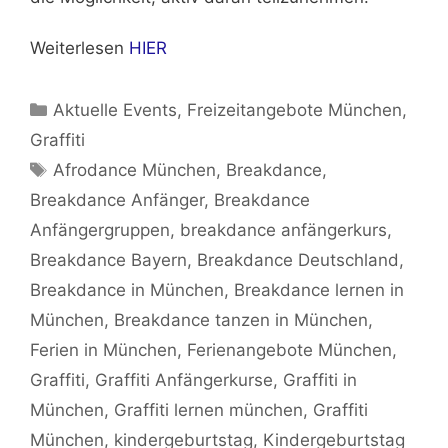
Weiterlesen
HIER
Kategorien
Aktuelle Events
,
Freizeitangebote München
,
Graffiti
Schlagwörter
Afrodance München
,
Breakdance
,
Breakdance Anfänger
,
Breakdance
Anfängergruppen
,
breakdance anfängerkurs
,
Breakdance Bayern
,
Breakdance Deutschland
,
Breakdance in München
,
Breakdance lernen in
München
,
Breakdance tanzen in München
,
Ferien in München
,
Ferienangebote München
,
Graffiti
,
Graffiti Anfängerkurse
,
Graffiti in
München
,
Graffiti lernen münchen
,
Graffiti
München
,
kindergeburtstag
,
Kindergeburtstag