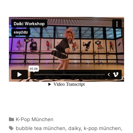
Kategorien
K-Pop München
Schlagwörter
bubble tea münchen
,
daiky
,
k-pop münchen
,