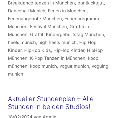
Breakdance tanzen in München
,
buntkicktgut
,
Dancehall Munich
,
Ferien in München
,
Ferienangebote München
,
Ferienprogramm
München
,
Festival München
,
Graffiti in
München
,
Graffiti Kindergeburtstag München
,
heels munich
,
high heels munich
,
Hip Hop
Kinder
,
HipHop Kids
,
HipHop Kinder
,
HipHop
München
,
K-Pop Tanzen in München
,
kpop
münchen
,
kpop munich
,
vogue munich
,
voguing
munich
Aktueller Stundenplan – Alle
Stunden in beiden Studios!
18/02/2024
von
Admin