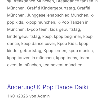
Breakdance München
,
Breakdance tanzen in
München
,
Graffiti Kindergeburtstag
,
Graffiti
München
,
Junggesellenabschied München
,
k-
pop kids
,
k-pop münchen
,
K-Pop Tanzen in
München
,
k-pop teen
,
kids geburtstag
,
kindergeburtstag
,
kpop
,
kpop beginner
,
kpop
dance
,
kpop dance cover
,
Kpop Kids
,
kpop
kinder geburtstag
,
Kpop lernen
,
kpop munich
,
kpop tanzen in münchen
,
kpop teens
,
team
event in münchen
,
teamevent münchen
Änderung! K-Pop Dance Daiki
11/01/2026
von
Admin