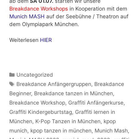
ab dem
SA 01.07.
starten wir unsere
Breakdance Workshops
in Kooperation mit dem
Munich MASH
auf der Seebühne / Theatron auf
dem Olympiapark München.
Weiterlesen
HIER
Kategorien
Uncategorized
Schlagwörter
Breakdance Anfängergruppen
,
Breakdance
Beginner
,
Breakdance tanzen in München
,
Breakdance Workshop
,
Graffiti Anfängerkurse
,
Graffiti Kindergeburtstag
,
Graffiti lernen in
München
,
K-Pop Tanzen in München
,
kpop
munich
,
kpop tanzen in münchen
,
Munich Mash
,