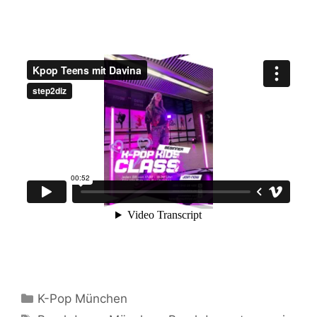
Kategorien
K-Pop München
Schlagwörter