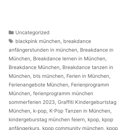
Kategorien
Uncategorized
Schlagwörter
blackpink münchen
,
breakdance
anfängerstunden in münchen
,
Breakdance in
München
,
Breakdance lernen in München
,
Breakdance München
,
Breakdance tanzen in
München
,
bts münchen
,
Ferien in München
,
Ferienangebote München
,
Ferienprogramm
München
,
ferienprogramm münchen
sommerferien 2023
,
Graffiti Kindergeburtstag
München
,
k-pop
,
K-Pop Tanzen in München
,
kindergeburstag münchen feiern
,
kpop
,
kpop
anfängerkurs
,
kpop community münchen
,
kpop