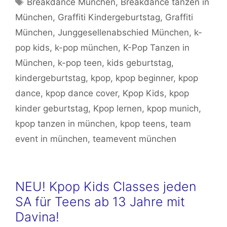
Breakdance München
,
Breakdance tanzen in
München
,
Graffiti Kindergeburtstag
,
Graffiti
München
,
Junggesellenabschied München
,
k-
pop kids
,
k-pop münchen
,
K-Pop Tanzen in
München
,
k-pop teen
,
kids geburtstag
,
kindergeburtstag
,
kpop
,
kpop beginner
,
kpop
dance
,
kpop dance cover
,
Kpop Kids
,
kpop
kinder geburtstag
,
Kpop lernen
,
kpop munich
,
kpop tanzen in münchen
,
kpop teens
,
team
event in münchen
,
teamevent münchen
NEU! Kpop Kids Classes jeden
SA für Teens ab 13 Jahre mit
Davina!