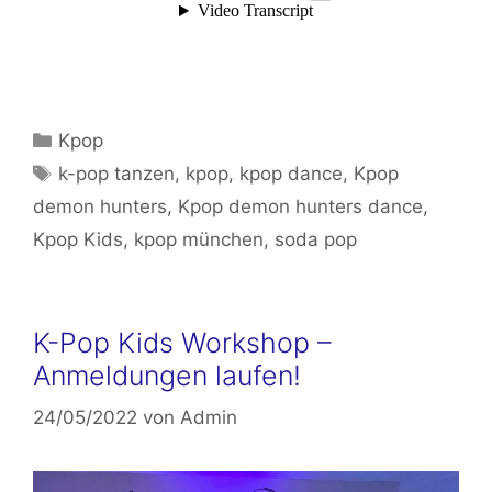
Kategorien
Kpop
Schlagwörter
k-pop tanzen
,
kpop
,
kpop dance
,
Kpop
demon hunters
,
Kpop demon hunters dance
,
Kpop Kids
,
kpop münchen
,
soda pop
K-Pop Kids Workshop –
Anmeldungen laufen!
24/05/2022
von
Admin