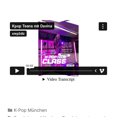
Kategorien
K-Pop München
Schlagwörter