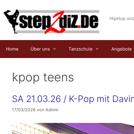
Zum
Inhalt
springen
HipHop und
Home
Über uns
Tanzschule
Angebote
kpop teens
SA 21.03.26 / K-Pop mit Davina
17/03/2026
von
Admin