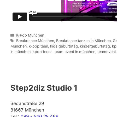
Kategorien
K-Pop München
Schlagwörter
Breakdance München
,
Breakdance tanzen in München
,
Gr
München
,
k-pop teen
,
kids geburtstag
,
kindergeburtstag
,
kp
in münchen
,
kpop teens
,
team event in münchen
,
teamevent
Step2diz Studio 1
Sedanstraße 29
81667 München
Tel.:
089 - 540 28 466