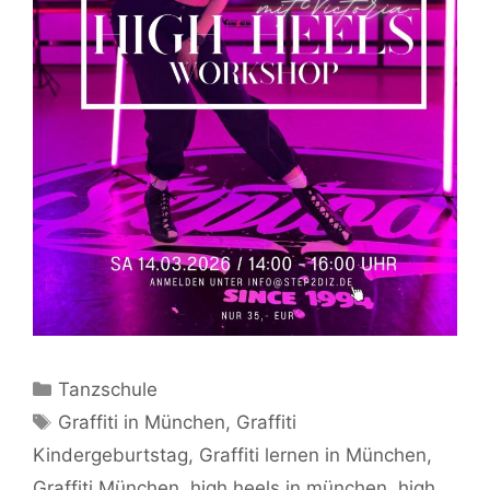
Kategorien
Tanzschule
Schlagwörter
Graffiti in München
,
Graffiti
Kindergeburtstag
,
Graffiti lernen in München
,
Graffiti München
,
high heels in münchen
,
high