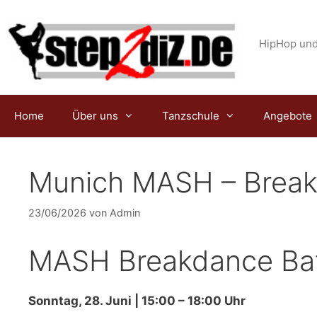
Zum
Inhalt
springen
HipHop und
Home
Über uns
Tanzschule
Angebote
Munich MASH – Breaki
23/06/2026
von
Admin
MASH Breakdance Bat
Sonntag, 28. Juni | 15:00 – 18:00 Uhr