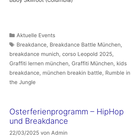
BBoy Skillfoot (Columbia)
Kategorien
Aktuelle Events
Schlagwörter
Breakdance
,
Breakdance Battle München
,
breakdance munich
,
corso Leopold 2025
,
Graffiti lernen münchen
,
Graffiti München
,
kids
breakdance
,
münchen breakin battle
,
Rumble in
the Jungle
Osterferienprogramm – HipHop
und Breakdance
22/03/2025
von
Admin