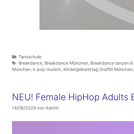
Kategorien
Tanzschule
Schlagwörter
Breakdance
,
Breakdance München
,
Breakdance tanzen i
München
,
k-pop munich
,
Kindergeburtstag Graffiti München
NEU! Female HipHop Adults B
14/06/2024
von
Admin