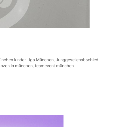
ünchen kinder
,
Jga München
,
Junggesellenabschied
anzen in münchen
,
teamevent münchen
n