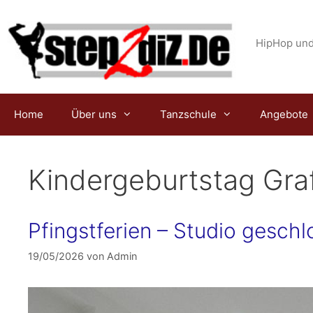
Zum
Inhalt
springen
HipHop und
Home
Über uns
Tanzschule
Angebote
Kindergeburtstag Gra
Pfingstferien – Studio geschl
19/05/2026
von
Admin