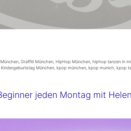
n München
,
Graffiti München
,
HipHop München
,
hiphop tanzen in m
,
Kindergeburtstag München
,
kpop münchen
,
kpop munich
,
kpop t
eginner jeden Montag mit Hele