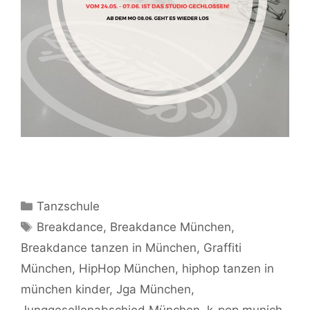
Kategorien
Tanzschule
Schlagwörter
Breakdance
,
Breakdance München
,
Breakdance tanzen in München
,
Graffiti
München
,
HipHop München
,
hiphop tanzen in
münchen kinder
,
Jga München
,
Junggesellenabschied München
,
k-pop munich
,