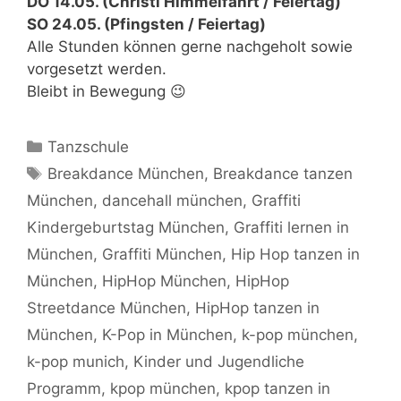
DO 14.05. (Christi Himmelfahrt / Feiertag)
SO 24.05. (Pfingsten / Feiertag)
Alle Stunden können gerne nachgeholt sowie
vorgesetzt werden.
Bleibt in Bewegung 😉
Kategorien
Tanzschule
Schlagwörter
Breakdance München
,
Breakdance tanzen
München
,
dancehall münchen
,
Graffiti
Kindergeburtstag München
,
Graffiti lernen in
München
,
Graffiti München
,
Hip Hop tanzen in
München
,
HipHop München
,
HipHop
Streetdance München
,
HipHop tanzen in
München
,
K-Pop in München
,
k-pop münchen
,
k-pop munich
,
Kinder und Jugendliche
Programm
,
kpop münchen
,
kpop tanzen in