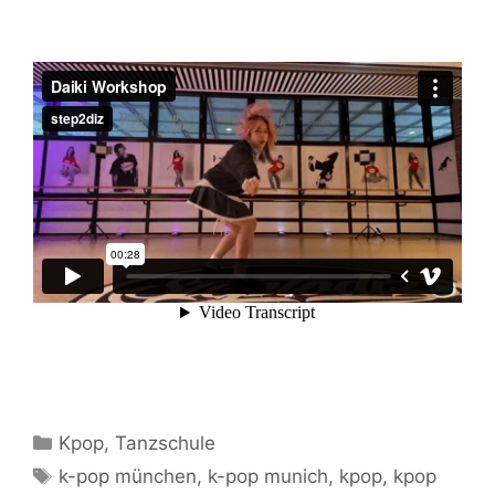
Kategorien
Kpop
,
Tanzschule
Schlagwörter
k-pop münchen
,
k-pop munich
,
kpop
,
kpop