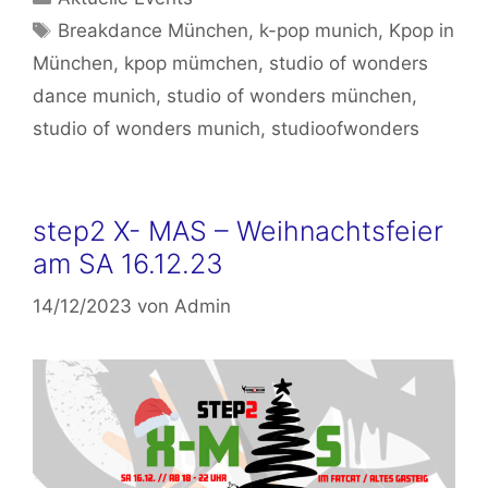
Schlagwörter
Breakdance München
,
k-pop munich
,
Kpop in
München
,
kpop mümchen
,
studio of wonders
dance munich
,
studio of wonders münchen
,
studio of wonders munich
,
studioofwonders
step2 X- MAS – Weihnachtsfeier
am SA 16.12.23
14/12/2023
von
Admin