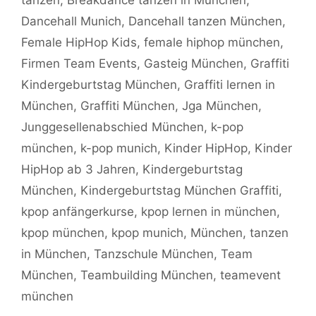
tanzen
,
Breakdance tanzen in München
,
Dancehall Munich
,
Dancehall tanzen München
,
Female HipHop Kids
,
female hiphop münchen
,
Firmen Team Events
,
Gasteig München
,
Graffiti
Kindergeburtstag München
,
Graffiti lernen in
München
,
Graffiti München
,
Jga München
,
Junggesellenabschied München
,
k-pop
münchen
,
k-pop munich
,
Kinder HipHop
,
Kinder
HipHop ab 3 Jahren
,
Kindergeburtstag
München
,
Kindergeburtstag München Graffiti
,
kpop anfängerkurse
,
kpop lernen in münchen
,
kpop münchen
,
kpop munich
,
München
,
tanzen
in München
,
Tanzschule München
,
Team
München
,
Teambuilding München
,
teamevent
münchen