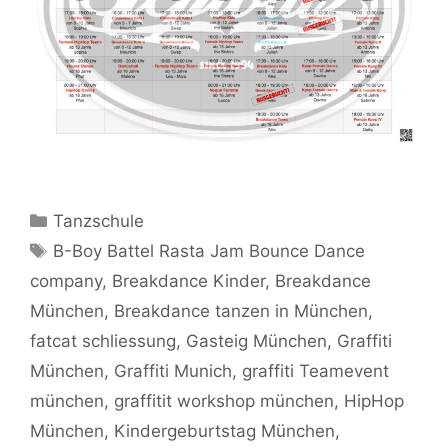
Kategorien
Tanzschule
Schlagwörter
B-Boy Battel Rasta Jam Bounce Dance
company
,
Breakdance Kinder
,
Breakdance
München
,
Breakdance tanzen in München
,
fatcat schliessung
,
Gasteig München
,
Graffiti
München
,
Graffiti Munich
,
graffiti Teamevent
münchen
,
graffitit workshop münchen
,
HipHop
München
,
Kindergeburtstag München
,