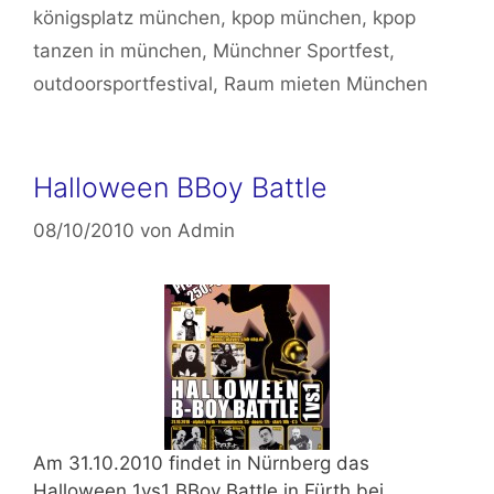
königsplatz münchen
,
kpop münchen
,
kpop
tanzen in münchen
,
Münchner Sportfest
,
outdoorsportfestival
,
Raum mieten München
Halloween BBoy Battle
08/10/2010
von
Admin
Am 31.10.2010 findet in Nürnberg das
Halloween 1vs1 BBoy Battle in Fürth bei