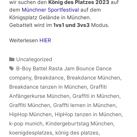
wir suchen den
König des Platzes 2023
auf
dem
Münchner Sportfestival
auf dem
Königsplatz Gelände in München.
Gebattelt wird im
1vs1 und 3vs3
Modus.
Weiterlesen
HIER
Kategorien
Uncategorized
Schlagwörter
B-Boy Battel Rasta Jam Bounce Dance
company
,
Breakdance
,
Breakdance München
,
Breakdance tanzen in München
,
Graffiti
Anfängerkurse München
,
Graffiti in München
,
Graffiti München
,
Graffti lernen in München
,
HipHop München
,
HipHop tanzen in München
,
k-pop munich
,
Kindergeburtstag München
,
koenigdesplatzes
,
könig des platzes
,