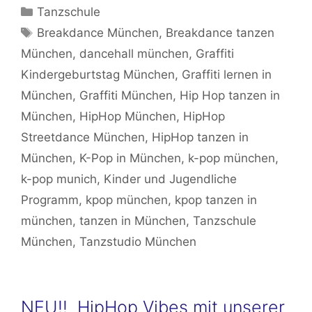
Kategorien
Tanzschule
Schlagwörter
Breakdance München
,
Breakdance tanzen
München
,
dancehall münchen
,
Graffiti
Kindergeburtstag München
,
Graffiti lernen in
München
,
Graffiti München
,
Hip Hop tanzen in
München
,
HipHop München
,
HipHop
Streetdance München
,
HipHop tanzen in
München
,
K-Pop in München
,
k-pop münchen
,
k-pop munich
,
Kinder und Jugendliche
Programm
,
kpop münchen
,
kpop tanzen in
münchen
,
tanzen in München
,
Tanzschule
München
,
Tanzstudio München
NEU!! HipHop Vibes mit unserer