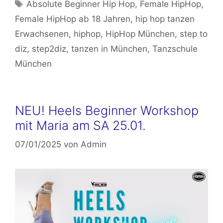
Schlagwörter
Absolute Beginner Hip Hop
,
Female HipHop
,
Female HipHop ab 18 Jahren
,
hip hop tanzen
Erwachsenen
,
hiphop
,
HipHop München
,
step to
diz
,
step2diz
,
tanzen in München
,
Tanzschule
München
NEU! Heels Beginner Workshop
mit Maria am SA 25.01.
07/01/2025
von
Admin