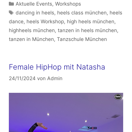
Kategorien
Aktuelle Events
,
Workshops
Schlagwörter
dancing in heels
,
heels class münchen
,
heels
dance
,
heels Workshop
,
high heels münchen
,
highheels münchen
,
tanzen in heels münchen
,
tanzen in München
,
Tanzschule München
Female HipHop mit Natasha
24/11/2024
von
Admin