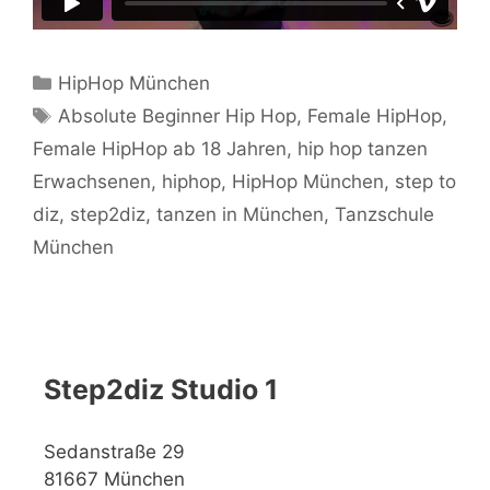
Kategorien
HipHop München
Schlagwörter
Absolute Beginner Hip Hop
,
Female HipHop
,
Female HipHop ab 18 Jahren
,
hip hop tanzen
Erwachsenen
,
hiphop
,
HipHop München
,
step to
diz
,
step2diz
,
tanzen in München
,
Tanzschule
München
Step2diz Studio 1
Sedanstraße 29
81667 München