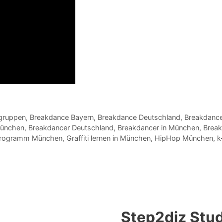
gruppen
,
Breakdance Bayern
,
Breakdance Deutschland
,
Breakdance
München
,
Breakdancer Deutschland
,
Breakdancer in München
,
Brea
programm München
,
Graffiti lernen in München
,
HipHop München
,
k
Step2diz Stud