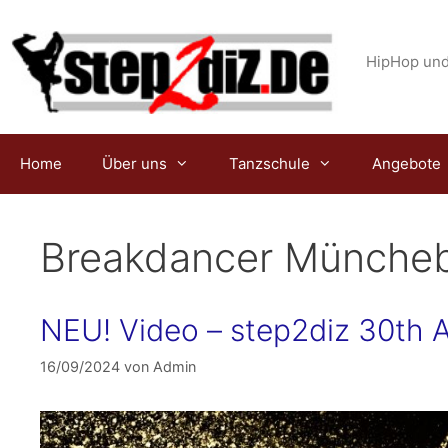
Zum
Inhalt
springen
HipHop und
Home
Über uns
Tanzschule
Angebote
Breakdancer Münche
NEU! Video – step2diz 30th 
16/09/2024
von
Admin