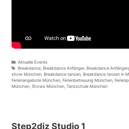
Kategorien
Aktuelle Events
Schlagwörter
Breakdance
,
Breakdance Anfänger
,
Breakdance Anfänger
show München
,
Breakdance tanzen
,
Breakdance tanzen in 
Ferienangebote München
,
Ferienbetreuung München
,
Ferien
München
,
Shows München
,
Tanzschule München
Step2diz Studio 1