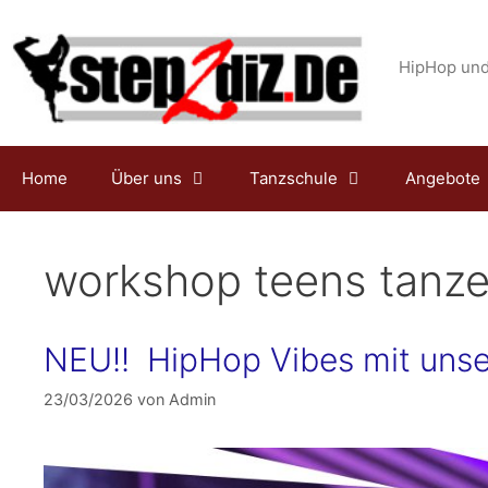
Zum
Inhalt
springen
HipHop und
Home
Über uns
Tanzschule
Angebote
workshop teens tanz
NEU!! HipHop Vibes mit unser
23/03/2026
von
Admin