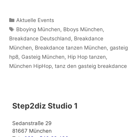
Kategorien
Aktuelle Events
Schlagwörter
Bboying München
,
Bboys München
,
Breakdance Deutschland
,
Breakdance
München
,
Breakdance tanzen München
,
gasteig
hp8
,
Gasteig München
,
Hip Hop tanzen
,
München HipHop
,
tanz den gasteig breakdance
Step2diz Studio 1
Sedanstraße 29
81667 München