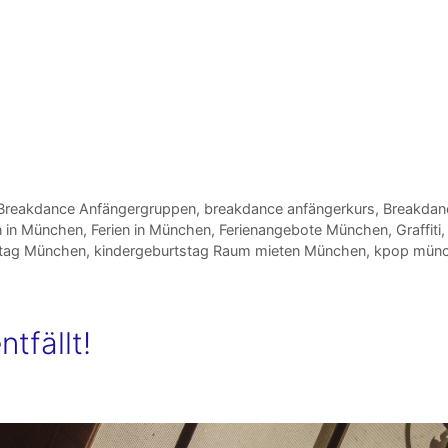
Breakdance Anfängergruppen
,
breakdance anfängerkurs
,
Breakdan
n in München
,
Ferien in München
,
Ferienangebote München
,
Graffiti
stag München
,
kindergeburtstag Raum mieten München
,
kpop mün
tfällt!