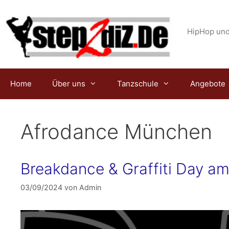
Zum
Inhalt
springen
HipHop und
Home
Über uns
Tanzschule
Angebote
Afrodance München
Breakdance & Graffiti Day am
03/09/2024
von
Admin