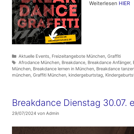
Weiterlesen
HIER
Kategorien
Aktuelle Events
,
Freizeitangebote München
,
Graffiti
Schlagwörter
Afrodance München
,
Breakdance
,
Breakdance Anfänger
,
München
,
Breakdance lernen in München
,
Breakdance tanze
münchen
,
Graffiti München
,
kindergeburtstag
,
Kindergeburt
Breakdance Dienstag 30.07. en
29/07/2024
von
Admin