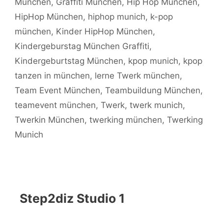
München
,
Graffiti München
,
Hip Hop München
,
HipHop München
,
hiphop munich
,
k-pop
münchen
,
Kinder HipHop München
,
Kindergeburstag München Graffiti
,
Kindergeburtstag München
,
kpop munich
,
kpop
tanzen in münchen
,
lerne Twerk münchen
,
Team Event München
,
Teambuildung München
,
teamevent münchen
,
Twerk
,
twerk munich
,
Twerkin München
,
twerking münchen
,
Twerking
Munich
Step2diz Studio 1