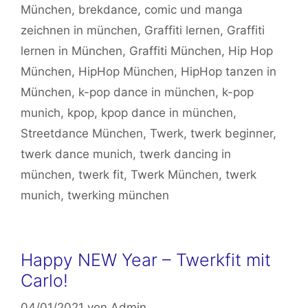
München
,
brekdance
,
comic und manga
zeichnen in münchen
,
Graffiti lernen
,
Graffiti
lernen in München
,
Graffiti München
,
Hip Hop
München
,
HipHop München
,
HipHop tanzen in
München
,
k-pop dance in münchen
,
k-pop
munich
,
kpop
,
kpop dance in münchen
,
Streetdance München
,
Twerk
,
twerk beginner
,
twerk dance munich
,
twerk dancing in
münchen
,
twerk fit
,
Twerk München
,
twerk
munich
,
twerking münchen
Happy NEW Year – Twerkfit mit
Carlo!
04/01/2021
von
Admin