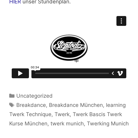
HIER
unser Stundenplan.
Kategorien
Uncategorized
Schlagwörter
Breakdance
,
Breakdance München
,
learning
Twerk Technique
,
Twerk
,
Twerk Bascis Twerk
Kurse München
,
twerk munich
,
Twerking Munich