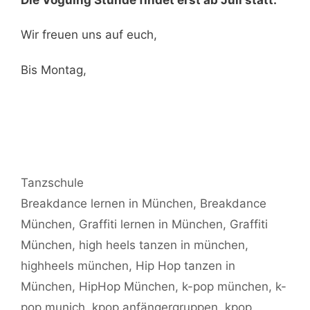
Wir freuen uns auf euch,
Bis Montag,
Kategorien
Tanzschule
Schlagwörter
Breakdance lernen in München
,
Breakdance
München
,
Graffiti lernen in München
,
Graffiti
München
,
high heels tanzen in münchen
,
highheels münchen
,
Hip Hop tanzen in
München
,
HipHop München
,
k-pop münchen
,
k-
pop munich
,
kpop anfängergruppen
,
kpop