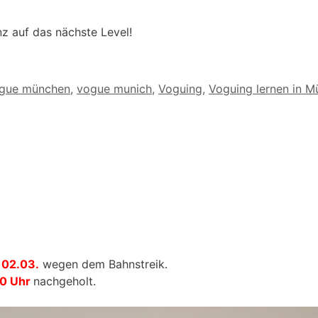
nz auf das nächste Level!
gue münchen
,
vogue munich
,
Voguing
,
Voguing lernen in 
 02.03.
wegen dem Bahnstreik.
00 Uhr
nachgeholt.