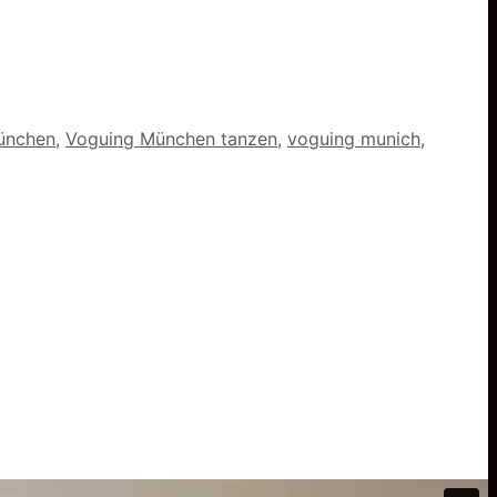
München
,
Voguing München tanzen
,
voguing munich
,