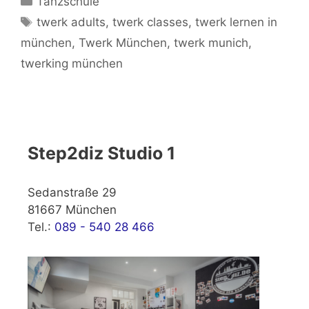
Tanzschule
Schlagwörter
twerk adults
,
twerk classes
,
twerk lernen in
münchen
,
Twerk München
,
twerk munich
,
twerking münchen
Step2diz Studio 1
Sedanstraße 29
81667 München
Tel.:
089 - 540 28 466