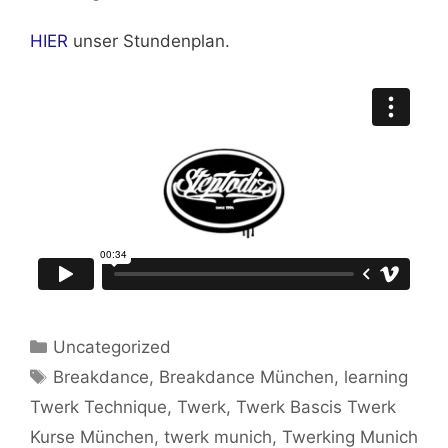
HIER
unser Stundenplan.
Kategorien
Uncategorized
Schlagwörter
Breakdance
,
Breakdance München
,
learning
Twerk Technique
,
Twerk
,
Twerk Bascis Twerk
Kurse München
,
twerk munich
,
Twerking Munich