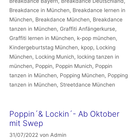
Breakdance Bayern
,
Breakdance Deutschland
,
Breakdance in München
,
Breakdance lernen in
München
,
Breakdance München
,
Breakdance
tanzen in München
,
Graffiti Anfängerkurse
,
Graffiti lernen in München
,
k-pop münchen
,
Kindergeburtstag München
,
kpop
,
Locking
München
,
Locking Munich
,
locking tanzen in
münchen
,
Poppin
,
Poppin Munich
,
Poppin
tanzen in München
,
Popping München
,
Popping
tanzen in München
,
Streetdance München
Poppin´& Lockin´- Ab Oktober
mit Swep
31/07/2022
von
Admin