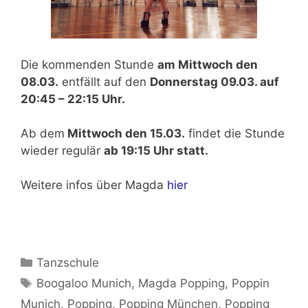
Die kommenden Stunde
am Mittwoch den
08.03.
entfällt auf den
Donnerstag 09.03. auf
20:45 – 22:15 Uhr.
Ab dem
Mittwoch den 15.03.
findet die Stunde
wieder regulär
ab 19:15 Uhr statt.
Weitere infos über Magda
hier
Kategorien
Tanzschule
Schlagwörter
Boogaloo Munich
,
Magda Popping
,
Poppin
Munich
,
Popping
,
Popping München
,
Popping