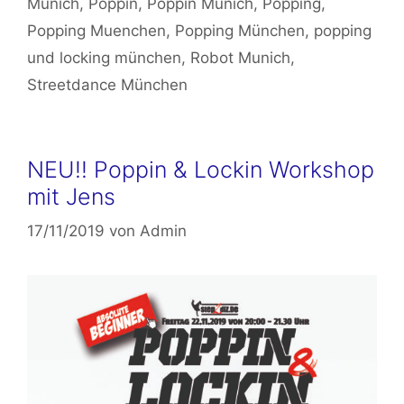
Munich
,
Poppin
,
Poppin Munich
,
Popping
,
Popping Muenchen
,
Popping München
,
popping
und locking münchen
,
Robot Munich
,
Streetdance München
NEU!! Poppin & Lockin Workshop
mit Jens
17/11/2019
von
Admin