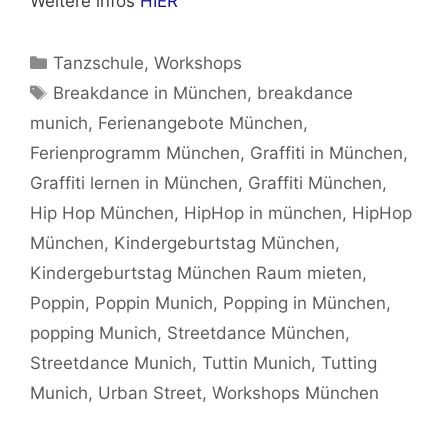
Weitere infos
HIER
Kategorien
Tanzschule
,
Workshops
Schlagwörter
Breakdance in München
,
breakdance
munich
,
Ferienangebote München
,
Ferienprogramm München
,
Graffiti in München
,
Graffiti lernen in München
,
Graffiti München
,
Hip Hop München
,
HipHop in münchen
,
HipHop
München
,
Kindergeburtstag München
,
Kindergeburtstag München Raum mieten
,
Poppin
,
Poppin Munich
,
Popping in München
,
popping Munich
,
Streetdance München
,
Streetdance Munich
,
Tuttin Munich
,
Tutting
Munich
,
Urban Street
,
Workshops München