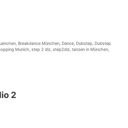
uenchen
,
Breakdance München
,
Dance
,
Dubstep
,
Dubstep
popping Munich
,
step 2 diz
,
step2diz
,
tanzen in München
,
io 2