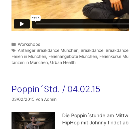
Kategorien
Workshops
Schlagwörter
Anfänger Breakdance München
,
Breakdance
,
Breakdance
Ferien in München
,
Ferienangebote München
,
Ferienkurse M
tanzen in München
,
Urban Health
Poppin´Std. / 04.02.15
03/02/2015
von
Admin
Die Poppin´stunde am
Mittw
HipHop mit Johnny findet abe