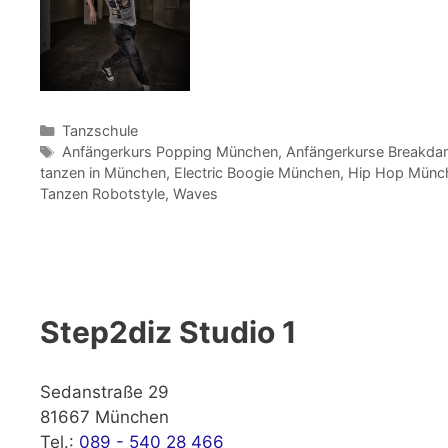
Kategorien
Tanzschule
Schlagwörter
Anfängerkurs Popping München
,
Anfängerkurse Breakda
tanzen in München
,
Electric Boogie München
,
Hip Hop Münc
Tanzen Robotstyle
,
Waves
Step2diz Studio 1
Sedanstraße 29
81667 München
Tel.:
089 - 540 28 466