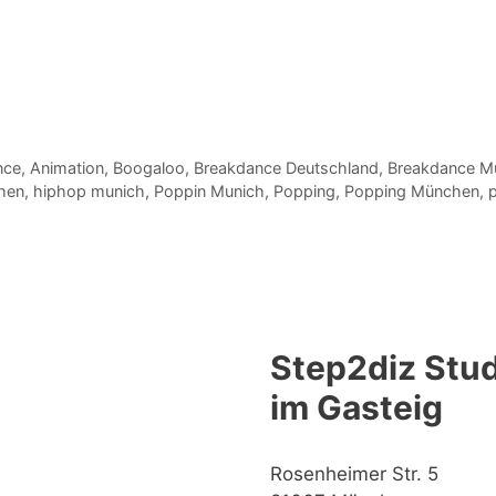
nce
,
Animation
,
Boogaloo
,
Breakdance Deutschland
,
Breakdance M
hen
,
hiphop munich
,
Poppin Munich
,
Popping
,
Popping München
,
Step2diz Stud
im Gasteig
Rosenheimer Str. 5