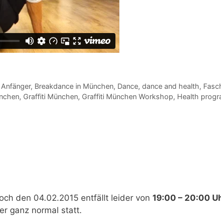
 Anfänger
,
Breakdance in München
,
Dance
,
dance and health
,
Fasch
ünchen
,
Graffiti München
,
Graffiti München Workshop
,
Health prog
och den 04.02.2015
entfällt leider von
19:00 – 20:00 Uh
r ganz normal statt.