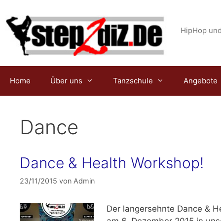
Zum
Inhalt
springen
HipHop und
Home
Über uns
Tanzschule
Angebote
Dance
Dance & Health Workshop!
23/11/2015
von
Admin
Der langersehnte D
ance & H
am
6. Dezember 2015
in uns