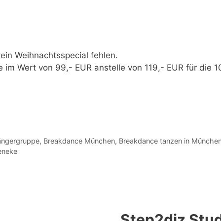
kein Weihnachtsspecial fehlen.
ne im
Wert von 99,- EUR
anstelle von 119,- EUR für die 1
ängergruppe
,
Breakdance München
,
Breakdance tanzen in Münche
eneke
Step2diz Stud