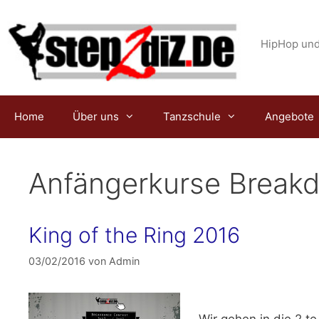
Zum
Inhalt
springen
HipHop und
Home
Über uns
Tanzschule
Angebote
Anfängerkurse Break
King of the Ring 2016
03/02/2016
von
Admin
Wir gehen in die 2.