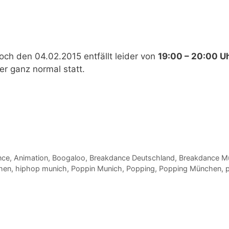
och den 04.02.2015
entfällt leider von
19:00 – 20:00 Uh
r ganz normal statt.
nce
,
Animation
,
Boogaloo
,
Breakdance Deutschland
,
Breakdance M
hen
,
hiphop munich
,
Poppin Munich
,
Popping
,
Popping München
,