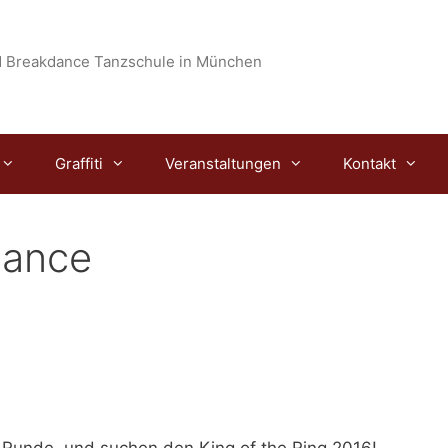
 Breakdance Tanzschule in München
Graffiti
Veranstaltungen
Kontakt
dance
te Runde, und suchen den
King of the Ring 2016!