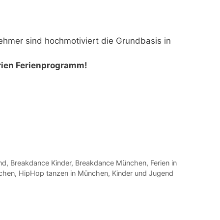
nehmer sind hochmotiviert die
Grundbasis in
rien Ferienprogramm!
nd
,
Breakdance Kinder
,
Breakdance München
,
Ferien in
chen
,
HipHop tanzen in München
,
Kinder und Jugend