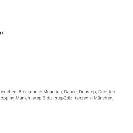
r.
uenchen
,
Breakdance München
,
Dance
,
Dubstep
,
Dubstep
popping Munich
,
step 2 diz
,
step2diz
,
tanzen in München
,