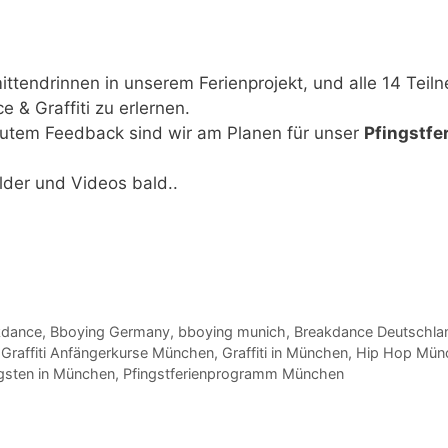
ittendrinnen in unserem Ferienprojekt, und alle 14 Teil
 & Graffiti
zu erlernen.
utem Feedback sind wir am Planen für unser
Pfingstfe
lder und Videos bald..
kdance
,
Bboying Germany
,
bboying munich
,
Breakdance Deutschla
,
Graffiti Anfängerkurse München
,
Graffiti in München
,
Hip Hop Mün
gsten in München
,
Pfingstferienprogramm München