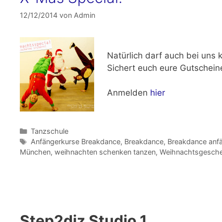
12/12/2014
von
Admin
Natürlich darf auch bei uns 
Sichert euch eure Gutschei
Anmelden
hier
Kategorien
Tanzschule
Schlagwörter
Anfängerkurse Breakdance
,
Breakdance
,
Breakdance anf
München
,
weihnachten schenken tanzen
,
Weihnachtsgesch
Step2diz Studio 1