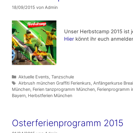
18/09/2015
von
Admin
Unser
Herbstcamp 2015
ist 
Hier
könnt ihr euch anmelden
Kategorien
Aktuelle Events
,
Tanzschule
Schlagwörter
Airbrush münchen Graffiti Ferienkurs
,
Anfängerkurse Bre
München
,
Ferien tanzprogramm München
,
Ferienprogramm 
Bayern
,
Herbstferien München
Osterferienprogramm 2015