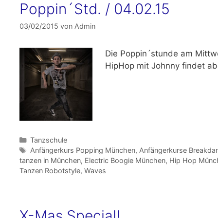
Poppin´Std. / 04.02.15
03/02/2015
von
Admin
Die Poppin´stunde am
Mittw
HipHop mit Johnny findet abe
Kategorien
Tanzschule
Schlagwörter
Anfängerkurs Popping München
,
Anfängerkurse Breakda
tanzen in München
,
Electric Boogie München
,
Hip Hop Münc
Tanzen Robotstyle
,
Waves
X-Mas Special!