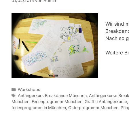
01/04/2015
von
Admin
Wir sind m
Breakdance
Nach so g
Weitere Bi
Kategorien
Workshops
Schlagwörter
Anfängerkurs Breakdance München
,
Anfängerkurse Brea
München
,
Ferienprogramm München
,
Graffiti Anfängerkurse
ferienprogramm in München
,
Osterprogramm München
,
Pfin