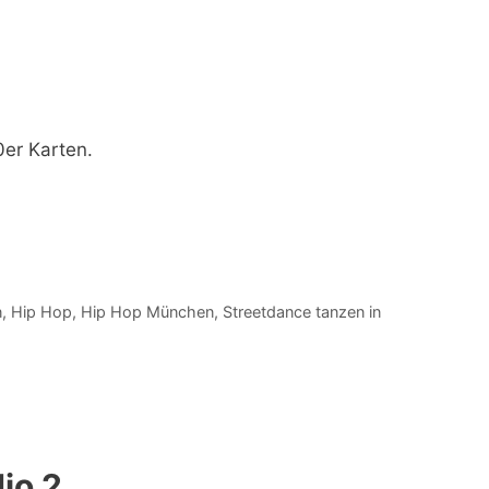
0er Karten.
n
,
Hip Hop
,
Hip Hop München
,
Streetdance tanzen in
io 2