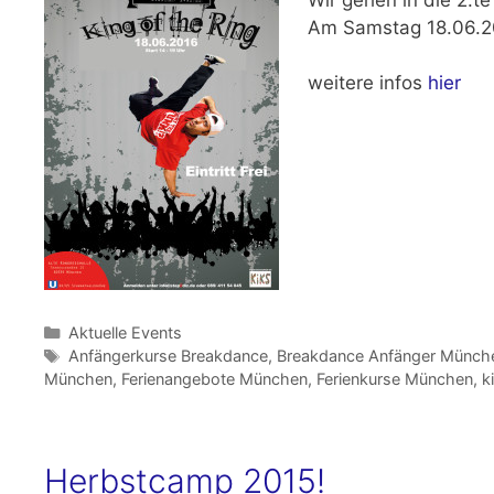
Am
Samstag 18.06.2
weitere infos
hier
Kategorien
Aktuelle Events
Schlagwörter
Anfängerkurse Breakdance
,
Breakdance Anfänger Münch
München
,
Ferienangebote München
,
Ferienkurse München
,
k
Herbstcamp 2015!