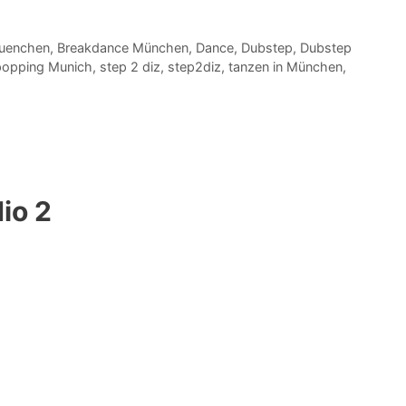
uenchen
,
Breakdance München
,
Dance
,
Dubstep
,
Dubstep
popping Munich
,
step 2 diz
,
step2diz
,
tanzen in München
,
io 2