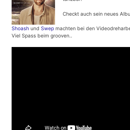
Checkt auch sein neues Alb
Shoash
und
Swep
machten bei den Videodreharbeit
Viel Spass beim grooven..