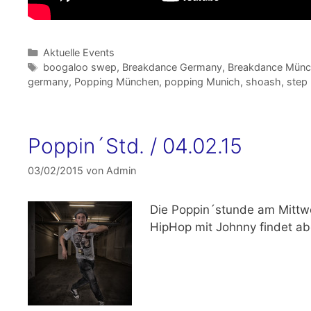
Kategorien
Aktuelle Events
Schlagwörter
boogaloo swep
,
Breakdance Germany
,
Breakdance Mün
germany
,
Popping München
,
popping Munich
,
shoash
,
step 
Poppin´Std. / 04.02.15
03/02/2015
von
Admin
Die Poppin´stunde am
Mittw
HipHop mit Johnny findet abe