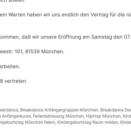
em Warten haben wir uns endlich den Vertrag für die nä
llkommen, daß wir unsere
Eröffnung am Samstag den 07.
seestr. 101, 81539 München
.
arbeiten.
8 vertreten.
eakdance
,
Breakdance Anfängergruppen München
,
Breakdance De
 Anfängerkurse
,
Ferienbetreuung München
,
HipHop München
,
Kin
ergeburtstag München feiern
,
Kindergeburtstag Raum mieten
,
Kind