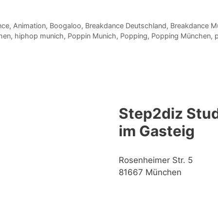
nce
,
Animation
,
Boogaloo
,
Breakdance Deutschland
,
Breakdance M
hen
,
hiphop munich
,
Poppin Munich
,
Popping
,
Popping München
,
Step2diz Stud
im Gasteig
Rosenheimer Str. 5
81667 München