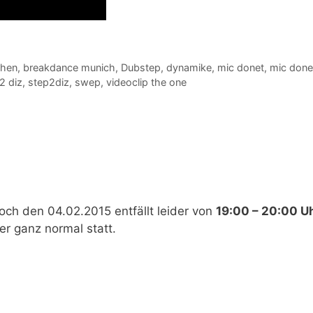
chen
,
breakdance munich
,
Dubstep
,
dynamike
,
mic donet
,
mic done
2 diz
,
step2diz
,
swep
,
videoclip the one
och den 04.02.2015
entfällt leider von
19:00 – 20:00 Uh
r ganz normal statt.