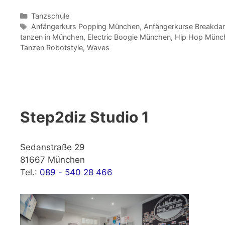
Kategorien
Tanzschule
Schlagwörter
Anfängerkurs Popping München
,
Anfängerkurse Breakda
tanzen in München
,
Electric Boogie München
,
Hip Hop Münc
Tanzen Robotstyle
,
Waves
Step2diz Studio 1
Sedanstraße 29
81667 München
Tel.:
089 - 540 28 466