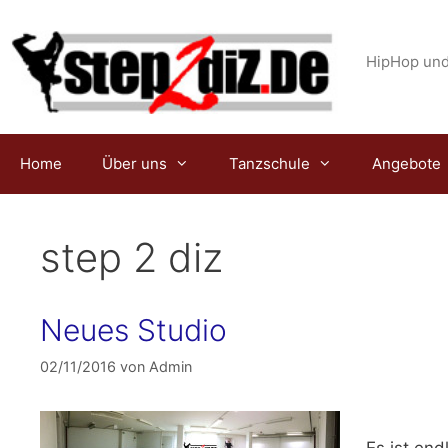
Zum
Inhalt
springen
HipHop und
Home
Über uns
Tanzschule
Angebote
step 2 diz
Neues Studio
02/11/2016
von
Admin
Es ist end