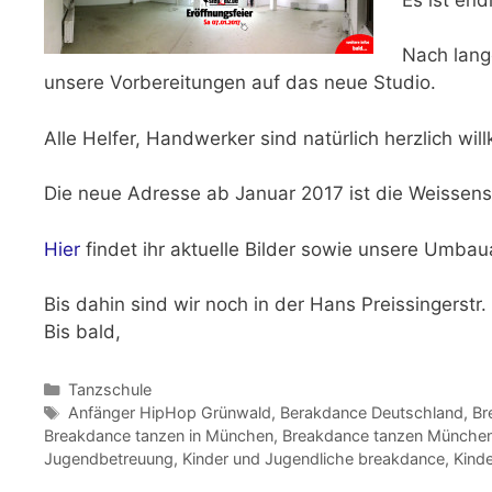
Nach lang
unsere Vorbereitungen auf das neue Studio.
Alle Helfer, Handwerker sind natürlich herzlich wi
Die neue Adresse ab
Januar 2017 ist die Weissen
Hier
findet ihr aktuelle Bilder sowie unsere Umbau
Bis dahin sind wir noch in der Hans Preissingerstr. 
Bis bald,
Kategorien
Tanzschule
Schlagwörter
Anfänger HipHop Grünwald
,
Berakdance Deutschland
,
Br
Breakdance tanzen in München
,
Breakdance tanzen München
Jugendbetreuung
,
Kinder und Jugendliche breakdance
,
Kind