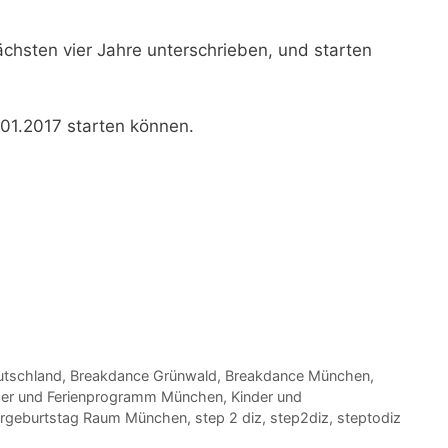
chsten vier Jahre unterschrieben, und starten
01.2017
starten können.
utschland
,
Breakdance Grünwald
,
Breakdance München
,
der und Ferienprogramm München
,
Kinder und
ergeburtstag Raum München
,
step 2 diz
,
step2diz
,
steptodiz