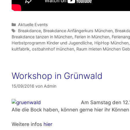
Kategorien
Aktuelle Events
Schlagwörter
Breakdance
,
Breakdance Anfängerkurs München
,
Breakd
Breakdance tanzen in München
,
Ferien in München
,
Ferienan
Herbstprogramm Kinder und Jugendliche
,
HipHop München
kultfabrik
,
ostbahnhof münchen
,
Raum mieten München Geb
Workshop in Grünwald
15/09/2016
von
Admin
Am
Samstag den 12.
Alle die Bock haben, können gerne hier ihr Könn
Weitere infos
hier