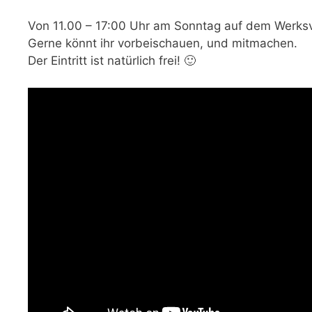
Von 11.00 – 17:00 Uhr am Sonntag auf dem Werksv
Gerne könnt ihr vorbeischauen, und mitmachen.
Der Eintritt ist natürlich frei! 🙂