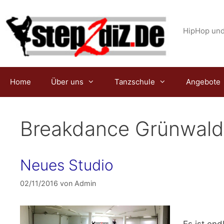
Zum
Inhalt
springen
HipHop und
Home
Über uns
Tanzschule
Angebote
Breakdance Grünwald
Neues Studio
02/11/2016
von
Admin
Es ist end