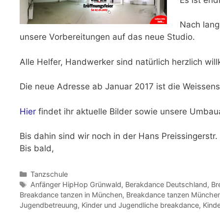
Nach lang
unsere Vorbereitungen auf das neue Studio.
Alle Helfer, Handwerker sind natürlich herzlich wi
Die neue Adresse ab
Januar 2017 ist die Weissen
Hier
findet ihr aktuelle Bilder sowie unsere Umbau
Bis dahin sind wir noch in der Hans Preissingerstr. 
Bis bald,
Kategorien
Tanzschule
Schlagwörter
Anfänger HipHop Grünwald
,
Berakdance Deutschland
,
Br
Breakdance tanzen in München
,
Breakdance tanzen München
Jugendbetreuung
,
Kinder und Jugendliche breakdance
,
Kind