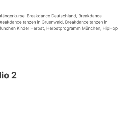
fängerkurse
,
Breakdance Deutschland
,
Breakdance
Breakdance tanzen in Gruenwald
,
Breakdance tanzen in
 München Kinder Herbst
,
Herbstprogramm München
,
HipHop
io 2