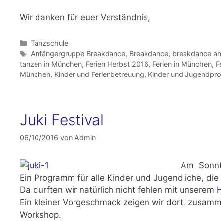
Wir danken für euer Verständnis,
Kategorien
Tanzschule
Schlagwörter
Anfängergruppe Breakdance
,
Breakdance
,
breakdance an
tanzen in München
,
Ferien Herbst 2016
,
Ferien in München
,
F
München
,
Kinder und Ferienbetreuung
,
Kinder und Jugendp
Juki Festival
06/10/2016
von
Admin
Am
Sonnt
Ein Programm für alle
Kinder und Jugendliche,
die 
Da durften wir natürlich nicht fehlen mit unserem
Ein kleiner Vorgeschmack zeigen wir dort, zusam
Workshop.