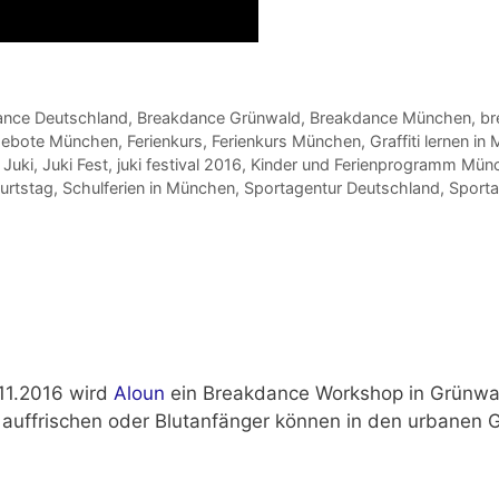
ance Deutschland
,
Breakdance Grünwald
,
Breakdance München
,
br
gebote München
,
Ferienkurs
,
Ferienkurs München
,
Graffiti lernen i
,
Juki
,
Juki Fest
,
juki festival 2016
,
Kinder und Ferienprogramm Mün
urtstag
,
Schulferien in München
,
Sportagentur Deutschland
,
Sport
11.2016
wird
Aloun
ein Breakdance Workshop in Grünwa
en auffrischen oder Blutanfänger können in den urbane