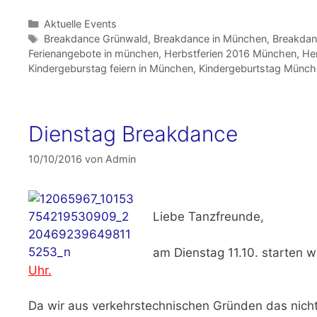
Kategorien
Aktuelle Events
Schlagwörter
Breakdance Grünwald
,
Breakdance in München
,
Breakdan
Ferienangebote in münchen
,
Herbstferien 2016 München
,
He
Kindergeburstag feiern in München
,
Kindergeburtstag Münch
Dienstag Breakdance
10/10/2016
von
Admin
Liebe Tanzfreunde,
am
Dienstag 11.10.
starten w
Uhr.
Da wir aus verkehrstechnischen Gründen das nicht 