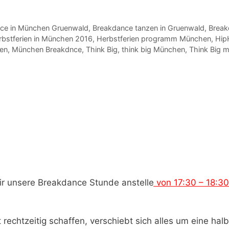
ce in München Gruenwald
,
Breakdance tanzen in Gruenwald
,
Break
rbstferien in München 2016
,
Herbstferien programm München
,
Hip
en
,
München Breakdnce
,
Think Big
,
think big München
,
Think Big 
ir unsere Breakdance Stunde anstelle
von 17:30 – 18:30
rechtzeitig schaffen, verschiebt sich alles um eine hal