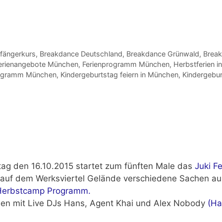
fängerkurs
,
Breakdance Deutschland
,
Breakdance Grünwald
,
Break
erienangebote München
,
Ferienprogramm München
,
Herbstferien 
rogramm München
,
Kindergeburtstag feiern in München
,
Kindergebu
ag den 16.10.2015
startet zum fünften Male das
Juki Fe
auf dem Werksviertel Gelände verschiedene Sachen au
Herbstcamp Programm.
men mit Live DJs
Hans, Agent Khai und Alex Nobody
(Ha