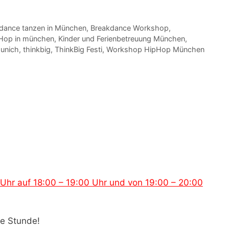
dance tanzen in München
,
Breakdance Workshop
,
Hop in münchen
,
Kinder und Ferienbetreuung München
,
munich
,
thinkbig
,
ThinkBig Festi
,
Workshop HipHop München
Uhr auf 18:00 – 19:00 Uhr und von 19:00 – 20:00
be Stunde!