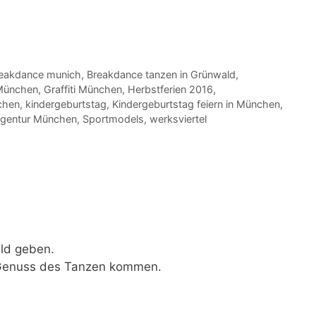
eakdance munich
,
Breakdance tanzen in Grünwald
,
n München
,
Graffiti München
,
Herbstferien 2016
,
chen
,
kindergeburtstag
,
Kindergeburtstag feiern in München
,
agentur München
,
Sportmodels
,
werksviertel
ld geben.
n Genuss des Tanzen kommen.