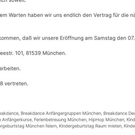
em Warten haben wir uns endlich den Vertrag für die nä
llkommen, daß wir unsere
Eröffnung am Samstag den 07.
seestr. 101, 81539 München
.
arbeiten.
8 vertreten.
eakdance
,
Breakdance Anfängergruppen München
,
Breakdance De
 Anfängerkurse
,
Ferienbetreuung München
,
HipHop München
,
Kin
ergeburtstag München feiern
,
Kindergeburtstag Raum mieten
,
Kind