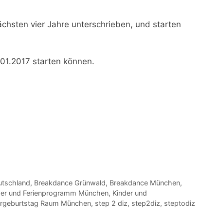
chsten vier Jahre unterschrieben, und starten
01.2017
starten können.
utschland
,
Breakdance Grünwald
,
Breakdance München
,
der und Ferienprogramm München
,
Kinder und
ergeburtstag Raum München
,
step 2 diz
,
step2diz
,
steptodiz