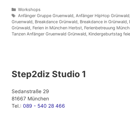
Kategorien
Workshops
Schlagwörter
Anfänger Gruppe Gruenwald
,
Anfänger HipHop Grünwald
Gruenwald
,
Breakdance Grünwald
,
Breakdance in Grünwald
,
Grünwald
,
Ferien in München Herbst
,
Ferienbetreuung Münch
Tanzen Anfänger Gruenwald Grünwald
,
Kindergeburtstag fei
Step2diz Studio 1
Sedanstraße 29
81667 München
Tel.:
089 - 540 28 466